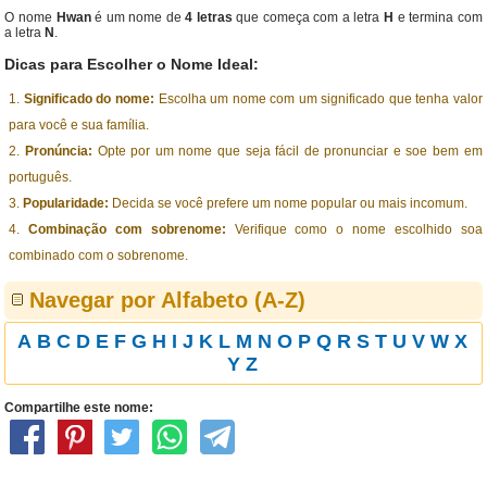
O nome
Hwan
é um nome de
4 letras
que começa com a letra
H
e termina com
a letra
N
.
Dicas para Escolher o Nome Ideal:
Significado do nome:
Escolha um nome com um significado que tenha valor
para você e sua família.
Pronúncia:
Opte por um nome que seja fácil de pronunciar e soe bem em
português.
Popularidade:
Decida se você prefere um nome popular ou mais incomum.
Combinação com sobrenome:
Verifique como o nome escolhido soa
combinado com o sobrenome.
Navegar por Alfabeto (A-Z)
A
B
C
D
E
F
G
H
I
J
K
L
M
N
O
P
Q
R
S
T
U
V
W
X
Y
Z
Compartilhe este nome: