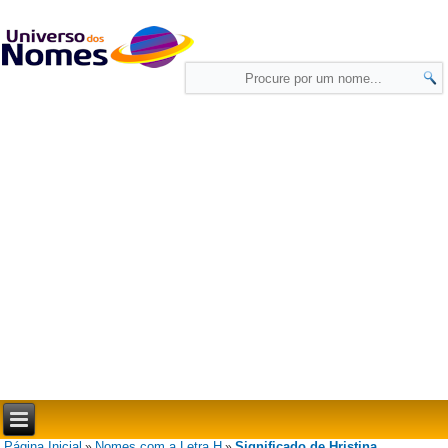
Página Inicial
Nomes com a Letra H
Significado de Hristina
»
»