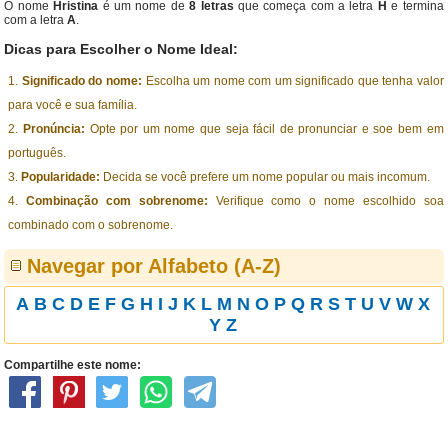
O nome
Hristina
é um nome de
8 letras
que começa com a letra
H
e termina
com a letra
A
.
Dicas para Escolher o Nome Ideal:
Significado do nome:
Escolha um nome com um significado que tenha valor
para você e sua família.
Pronúncia:
Opte por um nome que seja fácil de pronunciar e soe bem em
português.
Popularidade:
Decida se você prefere um nome popular ou mais incomum.
Combinação com sobrenome:
Verifique como o nome escolhido soa
combinado com o sobrenome.
Navegar por Alfabeto (A-Z)
A
B
C
D
E
F
G
H
I
J
K
L
M
N
O
P
Q
R
S
T
U
V
W
X
Y
Z
Compartilhe este nome: