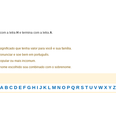
com a letra
H
e termina com a letra
A
.
nificado que tenha valor para você e sua família.
ronunciar e soe bem em português.
opular ou mais incomum.
 nome escolhido soa combinado com o sobrenome.
A
B
C
D
E
F
G
H
I
J
K
L
M
N
O
P
Q
R
S
T
U
V
W
X
Y