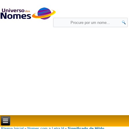
Página Inicial
Nomes com a Letra H
Significado de Hildo
»
»