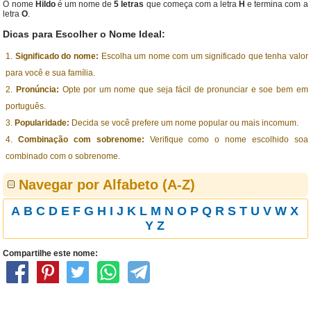
O nome
Hildo
é um nome de
5 letras
que começa com a letra
H
e termina com a
letra
O
.
Dicas para Escolher o Nome Ideal:
Significado do nome:
Escolha um nome com um significado que tenha valor
para você e sua família.
Pronúncia:
Opte por um nome que seja fácil de pronunciar e soe bem em
português.
Popularidade:
Decida se você prefere um nome popular ou mais incomum.
Combinação com sobrenome:
Verifique como o nome escolhido soa
combinado com o sobrenome.
Navegar por Alfabeto (A-Z)
A
B
C
D
E
F
G
H
I
J
K
L
M
N
O
P
Q
R
S
T
U
V
W
X
Y
Z
Compartilhe este nome: