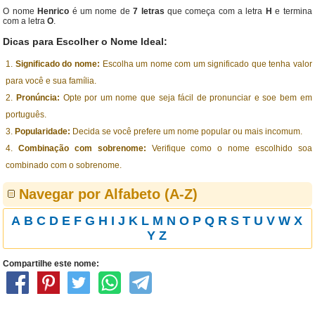
O nome
Henrico
é um nome de
7 letras
que começa com a letra
H
e termina
com a letra
O
.
Dicas para Escolher o Nome Ideal:
Significado do nome:
Escolha um nome com um significado que tenha valor
para você e sua família.
Pronúncia:
Opte por um nome que seja fácil de pronunciar e soe bem em
português.
Popularidade:
Decida se você prefere um nome popular ou mais incomum.
Combinação com sobrenome:
Verifique como o nome escolhido soa
combinado com o sobrenome.
Navegar por Alfabeto (A-Z)
A
B
C
D
E
F
G
H
I
J
K
L
M
N
O
P
Q
R
S
T
U
V
W
X
Y
Z
Compartilhe este nome: