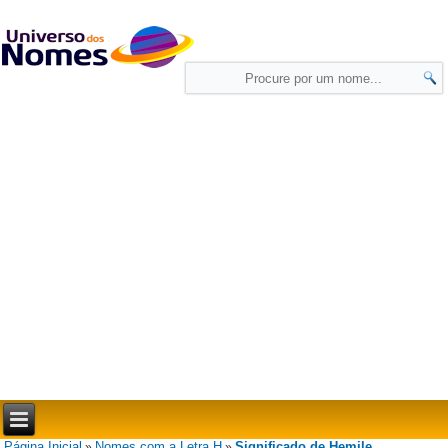
Página Inicial
Nomes com a Letra H
Significado de Hemile
»
»