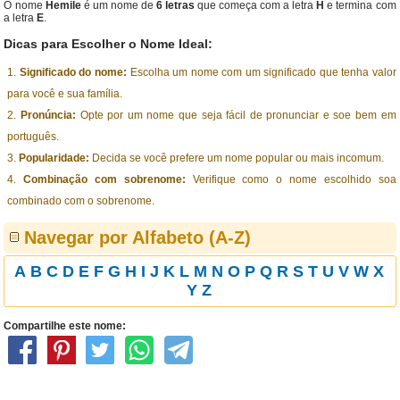
O nome
Hemile
é um nome de
6 letras
que começa com a letra
H
e termina com
a letra
E
.
Dicas para Escolher o Nome Ideal:
Significado do nome:
Escolha um nome com um significado que tenha valor
para você e sua família.
Pronúncia:
Opte por um nome que seja fácil de pronunciar e soe bem em
português.
Popularidade:
Decida se você prefere um nome popular ou mais incomum.
Combinação com sobrenome:
Verifique como o nome escolhido soa
combinado com o sobrenome.
Navegar por Alfabeto (A-Z)
A
B
C
D
E
F
G
H
I
J
K
L
M
N
O
P
Q
R
S
T
U
V
W
X
Y
Z
Compartilhe este nome: