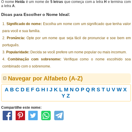
O nome
Heida
é um nome de
5 letras
que começa com a letra
H
e termina com
a letra
A
.
Dicas para Escolher o Nome Ideal:
Significado do nome:
Escolha um nome com um significado que tenha valor
para você e sua família.
Pronúncia:
Opte por um nome que seja fácil de pronunciar e soe bem em
português.
Popularidade:
Decida se você prefere um nome popular ou mais incomum.
Combinação com sobrenome:
Verifique como o nome escolhido soa
combinado com o sobrenome.
Navegar por Alfabeto (A-Z)
A
B
C
D
E
F
G
H
I
J
K
L
M
N
O
P
Q
R
S
T
U
V
W
X
Y
Z
Compartilhe este nome: