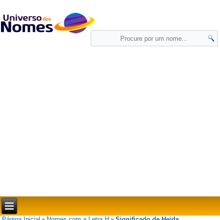
Página Inicial
Nomes com a Letra H
Significado de Heida
»
»