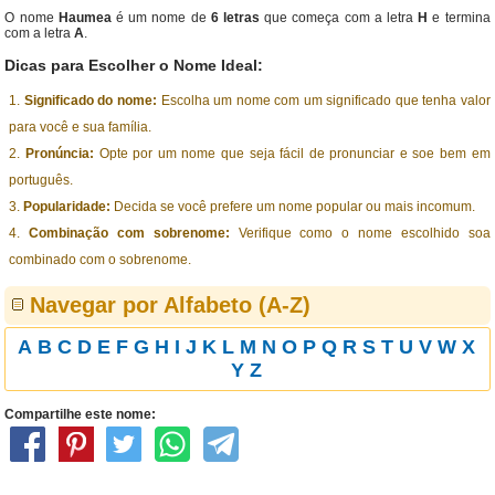
O nome
Haumea
é um nome de
6 letras
que começa com a letra
H
e termina
com a letra
A
.
Dicas para Escolher o Nome Ideal:
Significado do nome:
Escolha um nome com um significado que tenha valor
para você e sua família.
Pronúncia:
Opte por um nome que seja fácil de pronunciar e soe bem em
português.
Popularidade:
Decida se você prefere um nome popular ou mais incomum.
Combinação com sobrenome:
Verifique como o nome escolhido soa
combinado com o sobrenome.
Navegar por Alfabeto (A-Z)
A
B
C
D
E
F
G
H
I
J
K
L
M
N
O
P
Q
R
S
T
U
V
W
X
Y
Z
Compartilhe este nome: