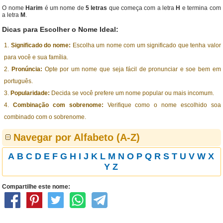
O nome
Harim
é um nome de
5 letras
que começa com a letra
H
e termina com
a letra
M
.
Dicas para Escolher o Nome Ideal:
Significado do nome:
Escolha um nome com um significado que tenha valor
para você e sua família.
Pronúncia:
Opte por um nome que seja fácil de pronunciar e soe bem em
português.
Popularidade:
Decida se você prefere um nome popular ou mais incomum.
Combinação com sobrenome:
Verifique como o nome escolhido soa
combinado com o sobrenome.
Navegar por Alfabeto (A-Z)
A
B
C
D
E
F
G
H
I
J
K
L
M
N
O
P
Q
R
S
T
U
V
W
X
Y
Z
Compartilhe este nome: