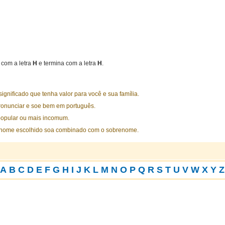
com a letra
H
e termina com a letra
H
.
nificado que tenha valor para você e sua família.
ronunciar e soe bem em português.
opular ou mais incomum.
 nome escolhido soa combinado com o sobrenome.
A
B
C
D
E
F
G
H
I
J
K
L
M
N
O
P
Q
R
S
T
U
V
W
X
Y