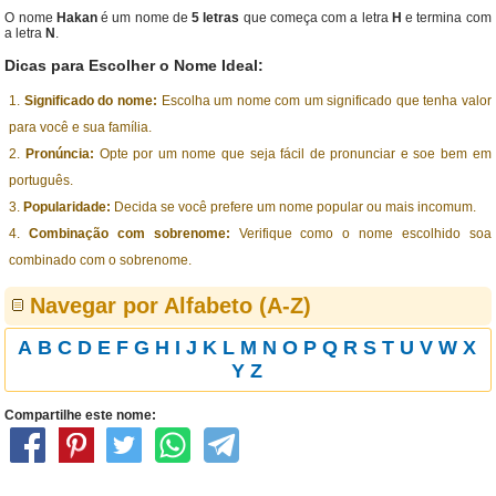
O nome
Hakan
é um nome de
5 letras
que começa com a letra
H
e termina com
a letra
N
.
Dicas para Escolher o Nome Ideal:
Significado do nome:
Escolha um nome com um significado que tenha valor
para você e sua família.
Pronúncia:
Opte por um nome que seja fácil de pronunciar e soe bem em
português.
Popularidade:
Decida se você prefere um nome popular ou mais incomum.
Combinação com sobrenome:
Verifique como o nome escolhido soa
combinado com o sobrenome.
Navegar por Alfabeto (A-Z)
A
B
C
D
E
F
G
H
I
J
K
L
M
N
O
P
Q
R
S
T
U
V
W
X
Y
Z
Compartilhe este nome: