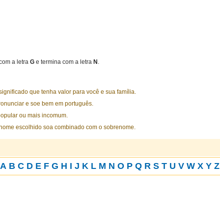
om a letra
G
e termina com a letra
N
.
nificado que tenha valor para você e sua família.
ronunciar e soe bem em português.
opular ou mais incomum.
 nome escolhido soa combinado com o sobrenome.
A
B
C
D
E
F
G
H
I
J
K
L
M
N
O
P
Q
R
S
T
U
V
W
X
Y