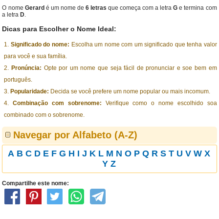
O nome
Gerard
é um nome de
6 letras
que começa com a letra
G
e termina com
a letra
D
.
Dicas para Escolher o Nome Ideal:
Significado do nome:
Escolha um nome com um significado que tenha valor
para você e sua família.
Pronúncia:
Opte por um nome que seja fácil de pronunciar e soe bem em
português.
Popularidade:
Decida se você prefere um nome popular ou mais incomum.
Combinação com sobrenome:
Verifique como o nome escolhido soa
combinado com o sobrenome.
Navegar por Alfabeto (A-Z)
A
B
C
D
E
F
G
H
I
J
K
L
M
N
O
P
Q
R
S
T
U
V
W
X
Y
Z
Compartilhe este nome: