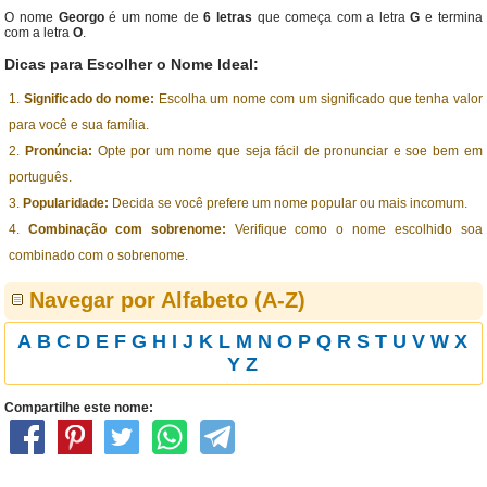
O nome
Georgo
é um nome de
6 letras
que começa com a letra
G
e termina
com a letra
O
.
Dicas para Escolher o Nome Ideal:
Significado do nome:
Escolha um nome com um significado que tenha valor
para você e sua família.
Pronúncia:
Opte por um nome que seja fácil de pronunciar e soe bem em
português.
Popularidade:
Decida se você prefere um nome popular ou mais incomum.
Combinação com sobrenome:
Verifique como o nome escolhido soa
combinado com o sobrenome.
Navegar por Alfabeto (A-Z)
A
B
C
D
E
F
G
H
I
J
K
L
M
N
O
P
Q
R
S
T
U
V
W
X
Y
Z
Compartilhe este nome: