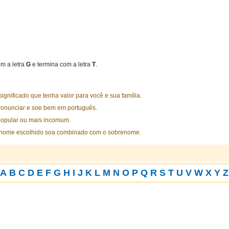
m a letra
G
e termina com a letra
T
.
nificado que tenha valor para você e sua família.
ronunciar e soe bem em português.
opular ou mais incomum.
 nome escolhido soa combinado com o sobrenome.
A
B
C
D
E
F
G
H
I
J
K
L
M
N
O
P
Q
R
S
T
U
V
W
X
Y