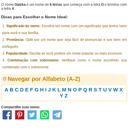
O nome
Gaizka
é um nome de
6 letras
que começa com a letra
G
e termina com
a letra
A
.
Dicas para Escolher o Nome Ideal:
Significado do nome:
Escolha um nome com um significado que tenha valor
para você e sua família.
Pronúncia:
Opte por um nome que seja fácil de pronunciar e soe bem em
português.
Popularidade:
Decida se você prefere um nome popular ou mais incomum.
Combinação com sobrenome:
Verifique como o nome escolhido soa
combinado com o sobrenome.
Navegar por Alfabeto (A-Z)
A
B
C
D
E
F
G
H
I
J
K
L
M
N
O
P
Q
R
S
T
U
V
W
X
Y
Z
Compartilhe este nome: