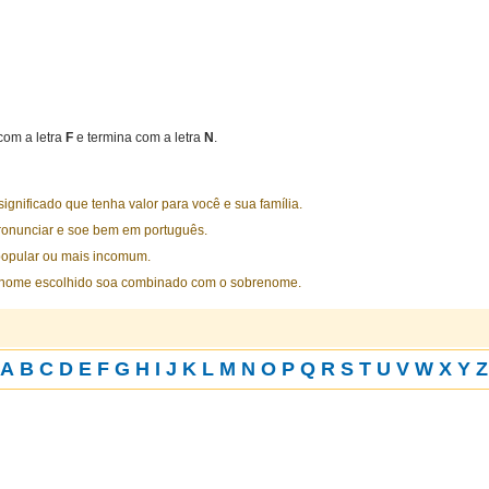
om a letra
F
e termina com a letra
N
.
nificado que tenha valor para você e sua família.
ronunciar e soe bem em português.
opular ou mais incomum.
 nome escolhido soa combinado com o sobrenome.
A
B
C
D
E
F
G
H
I
J
K
L
M
N
O
P
Q
R
S
T
U
V
W
X
Y