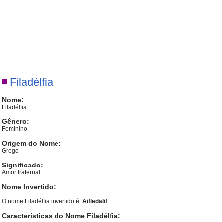
Filadélfia
Nome:
Filadélfia
Gênero:
Feminino
Origem do Nome:
Grego
Significado:
Amor fraternal.
Nome Invertido:
O nome Filadélfia invertido é:
Aifledalif
.
Características do Nome Filadélfia: