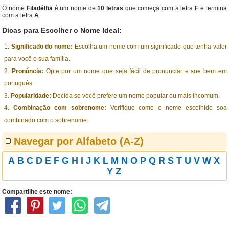
O nome
Filadélfia
é um nome de
10 letras
que começa com a letra
F
e termina
com a letra
A
.
Dicas para Escolher o Nome Ideal:
Significado do nome:
Escolha um nome com um significado que tenha valor
para você e sua família.
Pronúncia:
Opte por um nome que seja fácil de pronunciar e soe bem em
português.
Popularidade:
Decida se você prefere um nome popular ou mais incomum.
Combinação com sobrenome:
Verifique como o nome escolhido soa
combinado com o sobrenome.
Navegar por Alfabeto (A-Z)
A
B
C
D
E
F
G
H
I
J
K
L
M
N
O
P
Q
R
S
T
U
V
W
X
Y
Z
Compartilhe este nome: