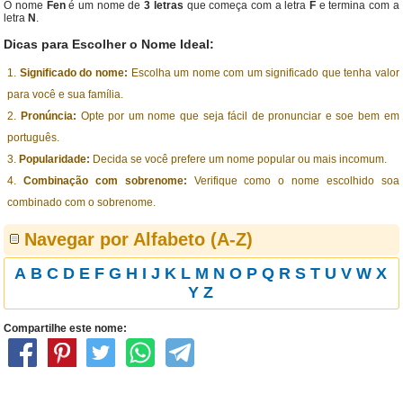
O nome
Fen
é um nome de
3 letras
que começa com a letra
F
e termina com a
letra
N
.
Dicas para Escolher o Nome Ideal:
Significado do nome:
Escolha um nome com um significado que tenha valor
para você e sua família.
Pronúncia:
Opte por um nome que seja fácil de pronunciar e soe bem em
português.
Popularidade:
Decida se você prefere um nome popular ou mais incomum.
Combinação com sobrenome:
Verifique como o nome escolhido soa
combinado com o sobrenome.
Navegar por Alfabeto (A-Z)
A
B
C
D
E
F
G
H
I
J
K
L
M
N
O
P
Q
R
S
T
U
V
W
X
Y
Z
Compartilhe este nome: