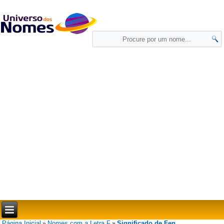
Página Inicial
Nomes com a Letra F
Significado de Fen
»
»