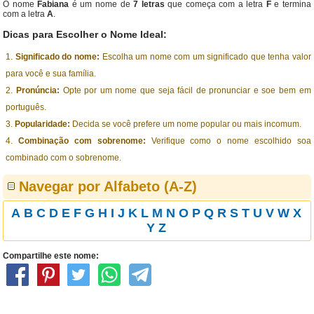
O nome
Fabiana
é um nome de
7 letras
que começa com a letra
F
e termina
com a letra
A
.
Dicas para Escolher o Nome Ideal:
Significado do nome:
Escolha um nome com um significado que tenha valor
para você e sua família.
Pronúncia:
Opte por um nome que seja fácil de pronunciar e soe bem em
português.
Popularidade:
Decida se você prefere um nome popular ou mais incomum.
Combinação com sobrenome:
Verifique como o nome escolhido soa
combinado com o sobrenome.
Navegar por Alfabeto (A-Z)
A
B
C
D
E
F
G
H
I
J
K
L
M
N
O
P
Q
R
S
T
U
V
W
X
Y
Z
Compartilhe este nome: