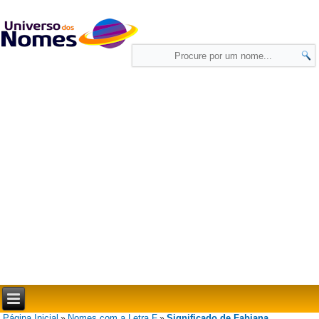
Página Inicial
Nomes com a Letra F
Significado de Fabiana
»
»