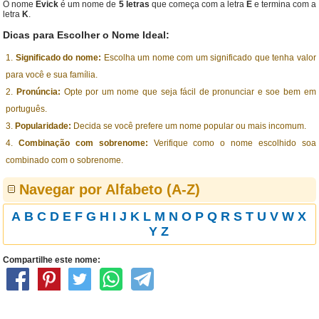
O nome
Evick
é um nome de
5 letras
que começa com a letra
E
e termina com a
letra
K
.
Dicas para Escolher o Nome Ideal:
Significado do nome:
Escolha um nome com um significado que tenha valor
para você e sua família.
Pronúncia:
Opte por um nome que seja fácil de pronunciar e soe bem em
português.
Popularidade:
Decida se você prefere um nome popular ou mais incomum.
Combinação com sobrenome:
Verifique como o nome escolhido soa
combinado com o sobrenome.
Navegar por Alfabeto (A-Z)
A
B
C
D
E
F
G
H
I
J
K
L
M
N
O
P
Q
R
S
T
U
V
W
X
Y
Z
Compartilhe este nome: