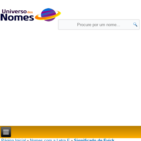
Página Inicial
Nomes com a Letra E
Significado de Evick
»
»