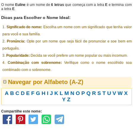
O nome
Euline
é um nome de
6 letras
que começa com a letra
E
e termina com
a letra
E
.
Dicas para Escolher o Nome Ideal:
Significado do nome:
Escolha um nome com um significado que tenha valor
para você e sua família.
Pronúncia:
Opte por um nome que seja fácil de pronunciar e soe bem em
português.
Popularidade:
Decida se você prefere um nome popular ou mais incomum.
Combinação com sobrenome:
Verifique como o nome escolhido soa
combinado com o sobrenome.
Navegar por Alfabeto (A-Z)
A
B
C
D
E
F
G
H
I
J
K
L
M
N
O
P
Q
R
S
T
U
V
W
X
Y
Z
Compartilhe este nome: