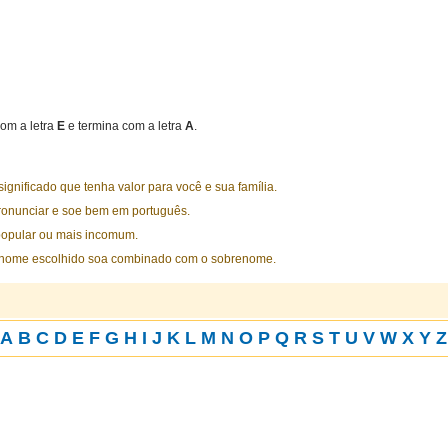
om a letra
E
e termina com a letra
A
.
nificado que tenha valor para você e sua família.
ronunciar e soe bem em português.
opular ou mais incomum.
 nome escolhido soa combinado com o sobrenome.
A
B
C
D
E
F
G
H
I
J
K
L
M
N
O
P
Q
R
S
T
U
V
W
X
Y