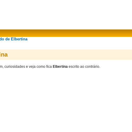
do de Elbertina
ina
em, curiosidades e veja como fica
Elbertina
escrito ao contrário.