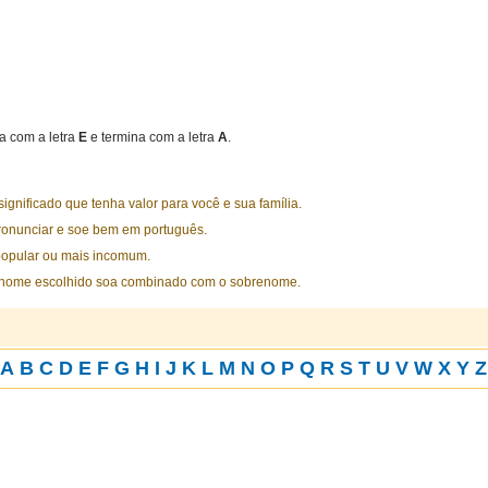
 com a letra
E
e termina com a letra
A
.
nificado que tenha valor para você e sua família.
ronunciar e soe bem em português.
opular ou mais incomum.
 nome escolhido soa combinado com o sobrenome.
A
B
C
D
E
F
G
H
I
J
K
L
M
N
O
P
Q
R
S
T
U
V
W
X
Y