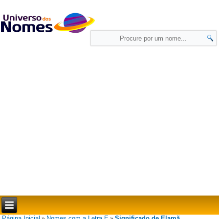
Página Inicial
Nomes com a Letra E
Significado de Elamã
»
»