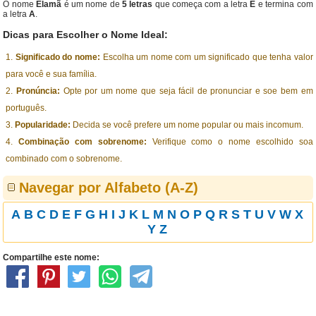
O nome
Elamã
é um nome de
5 letras
que começa com a letra
E
e termina com
a letra
A
.
Dicas para Escolher o Nome Ideal:
Significado do nome:
Escolha um nome com um significado que tenha valor
para você e sua família.
Pronúncia:
Opte por um nome que seja fácil de pronunciar e soe bem em
português.
Popularidade:
Decida se você prefere um nome popular ou mais incomum.
Combinação com sobrenome:
Verifique como o nome escolhido soa
combinado com o sobrenome.
Navegar por Alfabeto (A-Z)
A
B
C
D
E
F
G
H
I
J
K
L
M
N
O
P
Q
R
S
T
U
V
W
X
Y
Z
Compartilhe este nome: