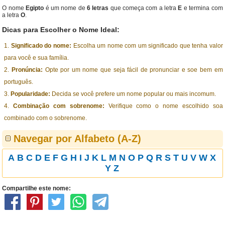
O nome
Egipto
é um nome de
6 letras
que começa com a letra
E
e termina com
a letra
O
.
Dicas para Escolher o Nome Ideal:
Significado do nome:
Escolha um nome com um significado que tenha valor
para você e sua família.
Pronúncia:
Opte por um nome que seja fácil de pronunciar e soe bem em
português.
Popularidade:
Decida se você prefere um nome popular ou mais incomum.
Combinação com sobrenome:
Verifique como o nome escolhido soa
combinado com o sobrenome.
Navegar por Alfabeto (A-Z)
A
B
C
D
E
F
G
H
I
J
K
L
M
N
O
P
Q
R
S
T
U
V
W
X
Y
Z
Compartilhe este nome: