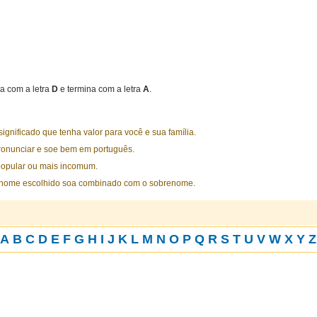
 com a letra
D
e termina com a letra
A
.
nificado que tenha valor para você e sua família.
ronunciar e soe bem em português.
opular ou mais incomum.
 nome escolhido soa combinado com o sobrenome.
A
B
C
D
E
F
G
H
I
J
K
L
M
N
O
P
Q
R
S
T
U
V
W
X
Y