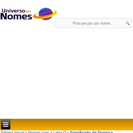
Página Inicial
Nomes com a Letra D
Significado de Donnica
»
»