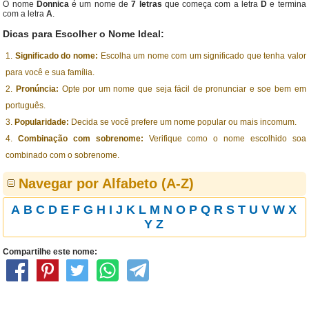
O nome
Donnica
é um nome de
7 letras
que começa com a letra
D
e termina
com a letra
A
.
Dicas para Escolher o Nome Ideal:
Significado do nome:
Escolha um nome com um significado que tenha valor
para você e sua família.
Pronúncia:
Opte por um nome que seja fácil de pronunciar e soe bem em
português.
Popularidade:
Decida se você prefere um nome popular ou mais incomum.
Combinação com sobrenome:
Verifique como o nome escolhido soa
combinado com o sobrenome.
Navegar por Alfabeto (A-Z)
A
B
C
D
E
F
G
H
I
J
K
L
M
N
O
P
Q
R
S
T
U
V
W
X
Y
Z
Compartilhe este nome: