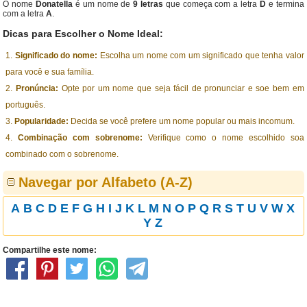
O nome
Donatella
é um nome de
9 letras
que começa com a letra
D
e termina
com a letra
A
.
Dicas para Escolher o Nome Ideal:
Significado do nome:
Escolha um nome com um significado que tenha valor
para você e sua família.
Pronúncia:
Opte por um nome que seja fácil de pronunciar e soe bem em
português.
Popularidade:
Decida se você prefere um nome popular ou mais incomum.
Combinação com sobrenome:
Verifique como o nome escolhido soa
combinado com o sobrenome.
Navegar por Alfabeto (A-Z)
A
B
C
D
E
F
G
H
I
J
K
L
M
N
O
P
Q
R
S
T
U
V
W
X
Y
Z
Compartilhe este nome: