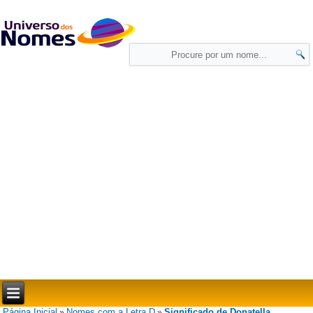
Página Inicial
Nomes com a Letra D
Significado de Donatella
»
»