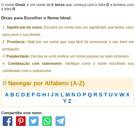
O nome
Dinair
é um nome de
6 letras
que começa com a letra
D
e termina com
a letra
R
.
Dicas para Escolher o Nome Ideal:
Significado do nome:
Escolha um nome com um significado que tenha valor
para você e sua família.
Pronúncia:
Opte por um nome que seja fácil de pronunciar e soe bem em
português.
Popularidade:
Decida se você prefere um nome popular ou mais incomum.
Combinação com sobrenome:
Verifique como o nome escolhido soa
combinado com o sobrenome.
Navegar por Alfabeto (A-Z)
A
B
C
D
E
F
G
H
I
J
K
L
M
N
O
P
Q
R
S
T
U
V
W
X
Y
Z
Compartilhe este nome: