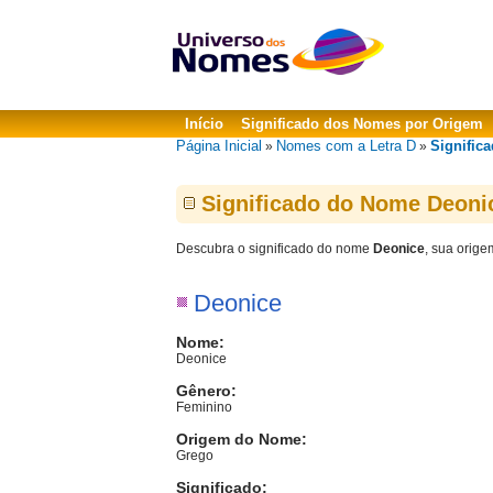
Início
Significado dos Nomes por Origem
Página Inicial
Nomes com a Letra D
Signific
»
»
Significado do Nome Deoni
Descubra o significado do nome
Deonice
, sua orige
Deonice
Nome:
Deonice
Gênero:
Feminino
Origem do Nome:
Grego
Significado: