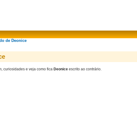
ado de Deonice
ce
m, curiosidades e veja como fica
Deonice
escrito ao contrário.