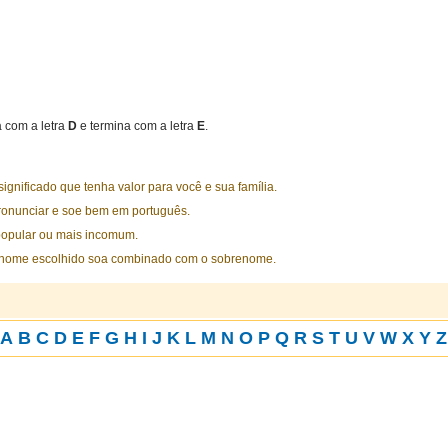
com a letra
D
e termina com a letra
E
.
nificado que tenha valor para você e sua família.
ronunciar e soe bem em português.
opular ou mais incomum.
 nome escolhido soa combinado com o sobrenome.
A
B
C
D
E
F
G
H
I
J
K
L
M
N
O
P
Q
R
S
T
U
V
W
X
Y