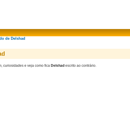
ado de Delshad
ad
m, curiosidades e veja como fica
Delshad
escrito ao contrário.