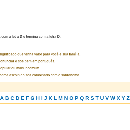
com a letra
D
e termina com a letra
D
.
nificado que tenha valor para você e sua família.
ronunciar e soe bem em português.
opular ou mais incomum.
 nome escolhido soa combinado com o sobrenome.
A
B
C
D
E
F
G
H
I
J
K
L
M
N
O
P
Q
R
S
T
U
V
W
X
Y