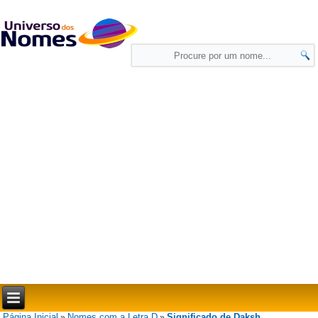
Página Inicial
Nomes com a Letra D
Significado de Daksh
»
»