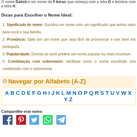
O nome
Daksh
é um nome de
5 letras
que começa com a letra
D
e termina com
a letra
H
.
Dicas para Escolher o Nome Ideal:
Significado do nome:
Escolha um nome com um significado que tenha valor
para você e sua família.
Pronúncia:
Opte por um nome que seja fácil de pronunciar e soe bem em
português.
Popularidade:
Decida se você prefere um nome popular ou mais incomum.
Combinação com sobrenome:
Verifique como o nome escolhido soa
combinado com o sobrenome.
Navegar por Alfabeto (A-Z)
A
B
C
D
E
F
G
H
I
J
K
L
M
N
O
P
Q
R
S
T
U
V
W
X
Y
Z
Compartilhe este nome: