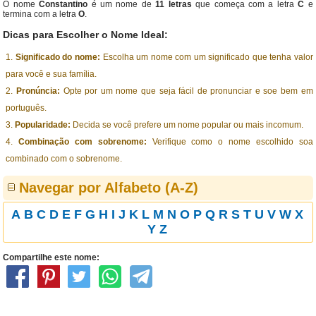
O nome
Constantino
é um nome de
11 letras
que começa com a letra
C
e
termina com a letra
O
.
Dicas para Escolher o Nome Ideal:
Significado do nome:
Escolha um nome com um significado que tenha valor
para você e sua família.
Pronúncia:
Opte por um nome que seja fácil de pronunciar e soe bem em
português.
Popularidade:
Decida se você prefere um nome popular ou mais incomum.
Combinação com sobrenome:
Verifique como o nome escolhido soa
combinado com o sobrenome.
Navegar por Alfabeto (A-Z)
A
B
C
D
E
F
G
H
I
J
K
L
M
N
O
P
Q
R
S
T
U
V
W
X
Y
Z
Compartilhe este nome: