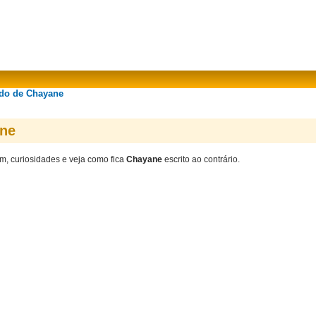
ado de Chayane
ane
em, curiosidades e veja como fica
Chayane
escrito ao contrário.