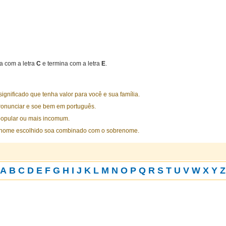
 com a letra
C
e termina com a letra
E
.
nificado que tenha valor para você e sua família.
ronunciar e soe bem em português.
opular ou mais incomum.
 nome escolhido soa combinado com o sobrenome.
A
B
C
D
E
F
G
H
I
J
K
L
M
N
O
P
Q
R
S
T
U
V
W
X
Y