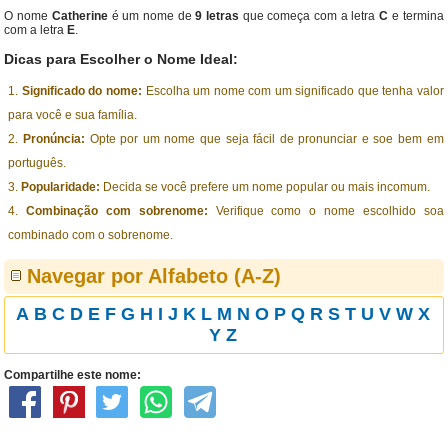
O nome
Catherine
é um nome de
9 letras
que começa com a letra
C
e termina
com a letra
E
.
Dicas para Escolher o Nome Ideal:
Significado do nome:
Escolha um nome com um significado que tenha valor
para você e sua família.
Pronúncia:
Opte por um nome que seja fácil de pronunciar e soe bem em
português.
Popularidade:
Decida se você prefere um nome popular ou mais incomum.
Combinação com sobrenome:
Verifique como o nome escolhido soa
combinado com o sobrenome.
Navegar por Alfabeto (A-Z)
A
B
C
D
E
F
G
H
I
J
K
L
M
N
O
P
Q
R
S
T
U
V
W
X
Y
Z
Compartilhe este nome: