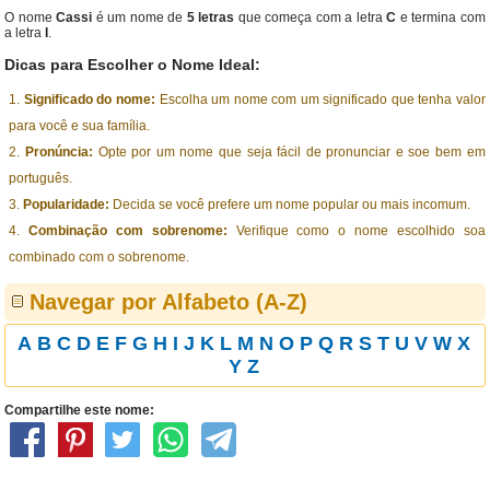
O nome
Cassi
é um nome de
5 letras
que começa com a letra
C
e termina com
a letra
I
.
Dicas para Escolher o Nome Ideal:
Significado do nome:
Escolha um nome com um significado que tenha valor
para você e sua família.
Pronúncia:
Opte por um nome que seja fácil de pronunciar e soe bem em
português.
Popularidade:
Decida se você prefere um nome popular ou mais incomum.
Combinação com sobrenome:
Verifique como o nome escolhido soa
combinado com o sobrenome.
Navegar por Alfabeto (A-Z)
A
B
C
D
E
F
G
H
I
J
K
L
M
N
O
P
Q
R
S
T
U
V
W
X
Y
Z
Compartilhe este nome: