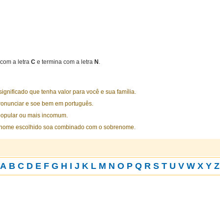
com a letra
C
e termina com a letra
N
.
nificado que tenha valor para você e sua família.
ronunciar e soe bem em português.
opular ou mais incomum.
 nome escolhido soa combinado com o sobrenome.
A
B
C
D
E
F
G
H
I
J
K
L
M
N
O
P
Q
R
S
T
U
V
W
X
Y