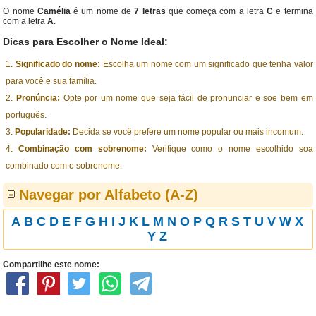
O nome
Camélia
é um nome de
7 letras
que começa com a letra
C
e termina
com a letra
A
.
Dicas para Escolher o Nome Ideal:
Significado do nome:
Escolha um nome com um significado que tenha valor
para você e sua família.
Pronúncia:
Opte por um nome que seja fácil de pronunciar e soe bem em
português.
Popularidade:
Decida se você prefere um nome popular ou mais incomum.
Combinação com sobrenome:
Verifique como o nome escolhido soa
combinado com o sobrenome.
Navegar por Alfabeto (A-Z)
A
B
C
D
E
F
G
H
I
J
K
L
M
N
O
P
Q
R
S
T
U
V
W
X
Y
Z
Compartilhe este nome: