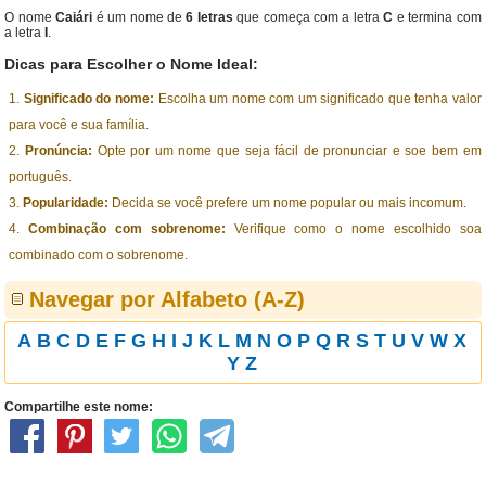
O nome
Caiári
é um nome de
6 letras
que começa com a letra
C
e termina com
a letra
I
.
Dicas para Escolher o Nome Ideal:
Significado do nome:
Escolha um nome com um significado que tenha valor
para você e sua família.
Pronúncia:
Opte por um nome que seja fácil de pronunciar e soe bem em
português.
Popularidade:
Decida se você prefere um nome popular ou mais incomum.
Combinação com sobrenome:
Verifique como o nome escolhido soa
combinado com o sobrenome.
Navegar por Alfabeto (A-Z)
A
B
C
D
E
F
G
H
I
J
K
L
M
N
O
P
Q
R
S
T
U
V
W
X
Y
Z
Compartilhe este nome: