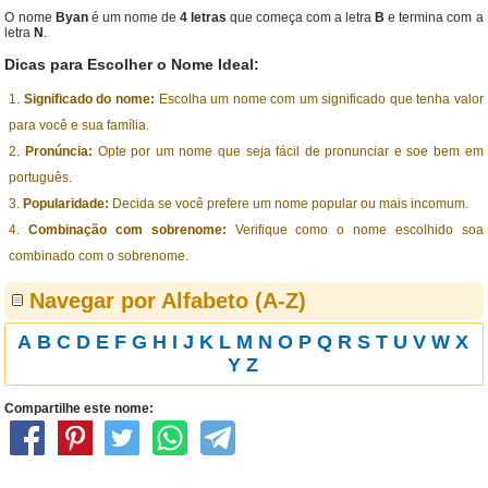
O nome
Byan
é um nome de
4 letras
que começa com a letra
B
e termina com a
letra
N
.
Dicas para Escolher o Nome Ideal:
Significado do nome:
Escolha um nome com um significado que tenha valor
para você e sua família.
Pronúncia:
Opte por um nome que seja fácil de pronunciar e soe bem em
português.
Popularidade:
Decida se você prefere um nome popular ou mais incomum.
Combinação com sobrenome:
Verifique como o nome escolhido soa
combinado com o sobrenome.
Navegar por Alfabeto (A-Z)
A
B
C
D
E
F
G
H
I
J
K
L
M
N
O
P
Q
R
S
T
U
V
W
X
Y
Z
Compartilhe este nome: