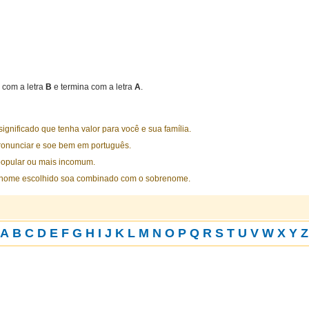
com a letra
B
e termina com a letra
A
.
nificado que tenha valor para você e sua família.
ronunciar e soe bem em português.
opular ou mais incomum.
 nome escolhido soa combinado com o sobrenome.
A
B
C
D
E
F
G
H
I
J
K
L
M
N
O
P
Q
R
S
T
U
V
W
X
Y