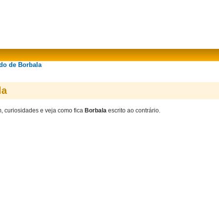
ado de Borbala
la
m, curiosidades e veja como fica
Borbala
escrito ao contrário.