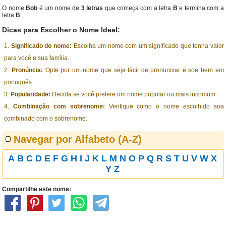
O nome
Bob
é um nome de
3 letras
que começa com a letra
B
e termina com a
letra
B
.
Dicas para Escolher o Nome Ideal:
Significado do nome:
Escolha um nome com um significado que tenha valor
para você e sua família.
Pronúncia:
Opte por um nome que seja fácil de pronunciar e soe bem em
português.
Popularidade:
Decida se você prefere um nome popular ou mais incomum.
Combinação com sobrenome:
Verifique como o nome escolhido soa
combinado com o sobrenome.
Navegar por Alfabeto (A-Z)
A
B
C
D
E
F
G
H
I
J
K
L
M
N
O
P
Q
R
S
T
U
V
W
X
Y
Z
Compartilhe este nome: