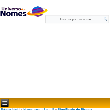
Página Inicial
Nomes com a Letra B
Significado de Bixenta
»
»