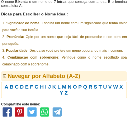
O nome
Bixenta
é um nome de
7 letras
que começa com a letra
B
e termina
com a letra
A
.
Dicas para Escolher o Nome Ideal:
Significado do nome:
Escolha um nome com um significado que tenha valor
para você e sua família.
Pronúncia:
Opte por um nome que seja fácil de pronunciar e soe bem em
português.
Popularidade:
Decida se você prefere um nome popular ou mais incomum.
Combinação com sobrenome:
Verifique como o nome escolhido soa
combinado com o sobrenome.
Navegar por Alfabeto (A-Z)
A
B
C
D
E
F
G
H
I
J
K
L
M
N
O
P
Q
R
S
T
U
V
W
X
Y
Z
Compartilhe este nome: