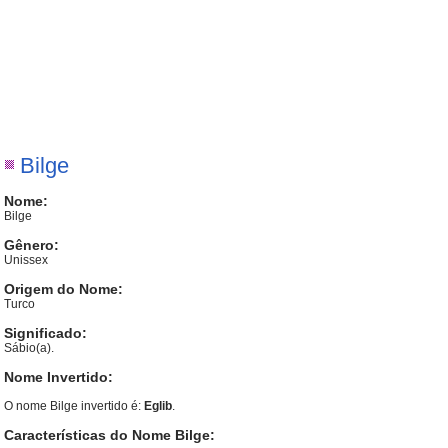
Bilge
Nome:
Bilge
Gênero:
Unissex
Origem do Nome:
Turco
Significado:
Sábio(a).
Nome Invertido:
O nome Bilge invertido é:
Eglib
.
Características do Nome Bilge: