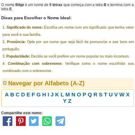
O nome
Bilge
é um nome de
5 letras
que começa com a letra
B
e termina com a
letra
E
.
Dicas para Escolher o Nome Ideal:
Significado do nome:
Escolha um nome com um significado que tenha valor
para você e sua família.
Pronúncia:
Opte por um nome que seja fácil de pronunciar e soe bem em
português.
Popularidade:
Decida se você prefere um nome popular ou mais incomum.
Combinação com sobrenome:
Verifique como o nome escolhido soa
combinado com o sobrenome.
Navegar por Alfabeto (A-Z)
A
B
C
D
E
F
G
H
I
J
K
L
M
N
O
P
Q
R
S
T
U
V
W
X
Y
Z
Compartilhe este nome: