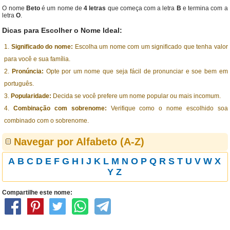
O nome
Beto
é um nome de
4 letras
que começa com a letra
B
e termina com a
letra
O
.
Dicas para Escolher o Nome Ideal:
Significado do nome:
Escolha um nome com um significado que tenha valor
para você e sua família.
Pronúncia:
Opte por um nome que seja fácil de pronunciar e soe bem em
português.
Popularidade:
Decida se você prefere um nome popular ou mais incomum.
Combinação com sobrenome:
Verifique como o nome escolhido soa
combinado com o sobrenome.
Navegar por Alfabeto (A-Z)
A
B
C
D
E
F
G
H
I
J
K
L
M
N
O
P
Q
R
S
T
U
V
W
X
Y
Z
Compartilhe este nome: