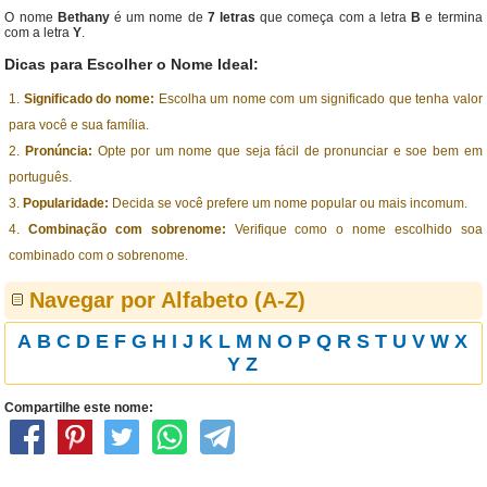
O nome
Bethany
é um nome de
7 letras
que começa com a letra
B
e termina
com a letra
Y
.
Dicas para Escolher o Nome Ideal:
Significado do nome:
Escolha um nome com um significado que tenha valor
para você e sua família.
Pronúncia:
Opte por um nome que seja fácil de pronunciar e soe bem em
português.
Popularidade:
Decida se você prefere um nome popular ou mais incomum.
Combinação com sobrenome:
Verifique como o nome escolhido soa
combinado com o sobrenome.
Navegar por Alfabeto (A-Z)
A
B
C
D
E
F
G
H
I
J
K
L
M
N
O
P
Q
R
S
T
U
V
W
X
Y
Z
Compartilhe este nome: