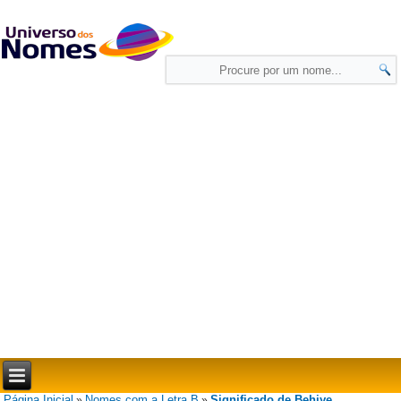
Página Inicial
Nomes com a Letra B
Significado de Behiye
»
»