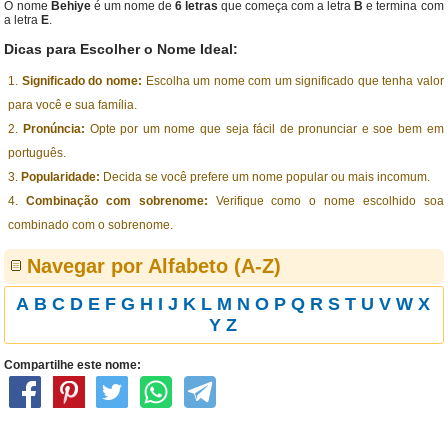
O nome
Behiye
é um nome de
6 letras
que começa com a letra
B
e termina com
a letra
E
.
Dicas para Escolher o Nome Ideal:
Significado do nome:
Escolha um nome com um significado que tenha valor
para você e sua família.
Pronúncia:
Opte por um nome que seja fácil de pronunciar e soe bem em
português.
Popularidade:
Decida se você prefere um nome popular ou mais incomum.
Combinação com sobrenome:
Verifique como o nome escolhido soa
combinado com o sobrenome.
Navegar por Alfabeto (A-Z)
A
B
C
D
E
F
G
H
I
J
K
L
M
N
O
P
Q
R
S
T
U
V
W
X
Y
Z
Compartilhe este nome: