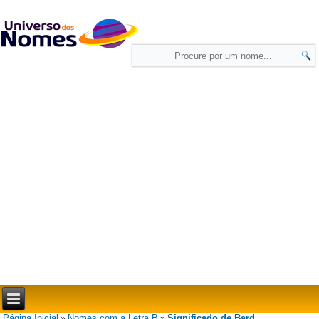
Página Inicial
Nomes com a Letra B
Significado de Bard
»
»