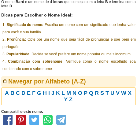
O nome
Bard
é um nome de
4 letras
que começa com a letra
B
e termina com a
letra
D
.
Dicas para Escolher o Nome Ideal:
Significado do nome:
Escolha um nome com um significado que tenha valor
para você e sua família.
Pronúncia:
Opte por um nome que seja fácil de pronunciar e soe bem em
português.
Popularidade:
Decida se você prefere um nome popular ou mais incomum.
Combinação com sobrenome:
Verifique como o nome escolhido soa
combinado com o sobrenome.
Navegar por Alfabeto (A-Z)
A
B
C
D
E
F
G
H
I
J
K
L
M
N
O
P
Q
R
S
T
U
V
W
X
Y
Z
Compartilhe este nome: