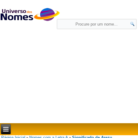
Página Inicial
Nomes com a Letra A
Significado de Arezu
»
»