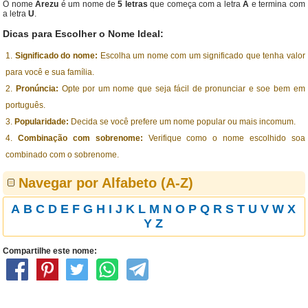
O nome
Arezu
é um nome de
5 letras
que começa com a letra
A
e termina com
a letra
U
.
Dicas para Escolher o Nome Ideal:
Significado do nome:
Escolha um nome com um significado que tenha valor
para você e sua família.
Pronúncia:
Opte por um nome que seja fácil de pronunciar e soe bem em
português.
Popularidade:
Decida se você prefere um nome popular ou mais incomum.
Combinação com sobrenome:
Verifique como o nome escolhido soa
combinado com o sobrenome.
Navegar por Alfabeto (A-Z)
A
B
C
D
E
F
G
H
I
J
K
L
M
N
O
P
Q
R
S
T
U
V
W
X
Y
Z
Compartilhe este nome: